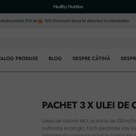
Healthy Nutrition
ratuita peste 200 lei
10% Discount daca te abonezi la newsletter
TALOG PRODUSE
BLOG
DESPRE CĂTINĂ
DESPR
PACHET 3 X ULEI DE 
Uleiul de cătină BIO, la sticla de 100ml/
cultivate ecologic, fără pesticide sau î
păstrează compușii activi în forma lor 