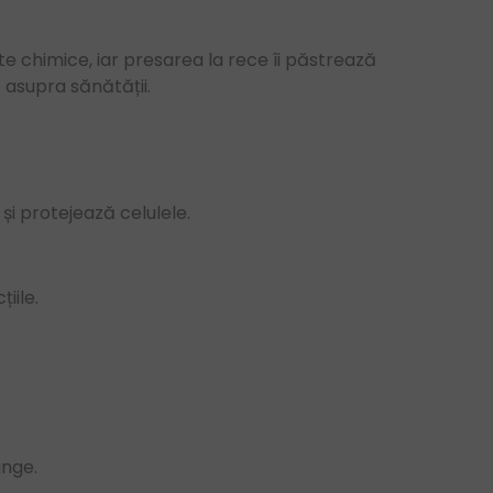
te chimice, iar presarea la rece îi păstrează
 asupra sănătății.
 și protejează celulele.
iile.
ânge.