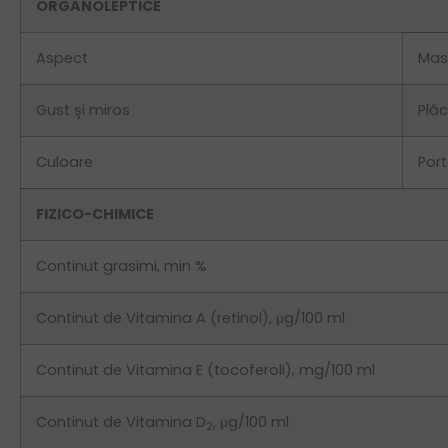
ORGANOLEPTICE
Aspect
Masă
Gust şi miros
Plăc
Culoare
Port
FIZICO-CHIMICE
Continut grasimi, min %
Continut de Vitamina A (retinol), μg/100 ml
Continut de Vitamina E (tocoferoli), mg/100 ml
Continut de Vitamina D
, μg/100 ml
2