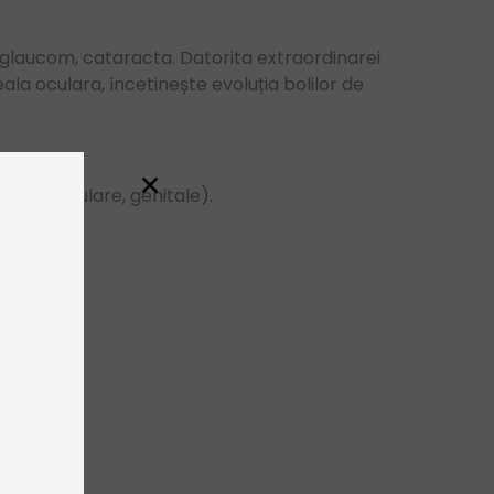
 glaucom, cataracta. Datorita extraordinarei
ala oculara, încetinește evoluția bolilor de
tive, oculare, genitale).