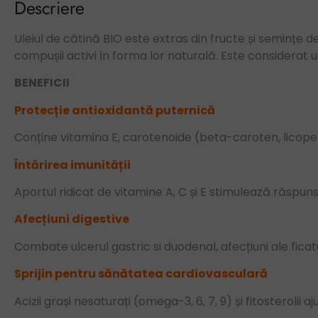
Descriere
Uleiul de cătină BIO este extras din fructe și semințe 
compușii activi în forma lor naturală. Este considerat
BENEFICII
Protecție antioxidantă puternică
Conține vitamina E, carotenoide (beta-caroten, licopen), 
Întărirea imunității
Aportul ridicat de vitamine A, C și E stimulează răspuns
Afecțiuni digestive
Combate ulcerul gastric si duodenal, afecțiuni ale ficatul
Sprijin pentru sănătatea cardiovasculară
Acizii grași nesaturați (omega-3, 6, 7, 9) și fitosterolii 