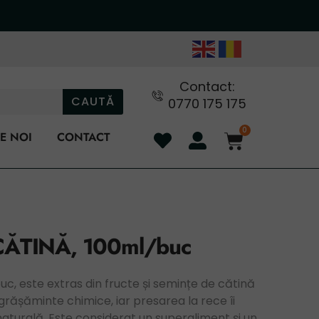
Contact:
CAUTĂ
0770 175 175
0
E NOI
CONTACT
CĂTINĂ, 100ml/buc
buc, este extras din fructe și semințe de cătină
ngrășăminte chimice, iar presarea la rece îi
naturală. Este considerat un superaliment și un