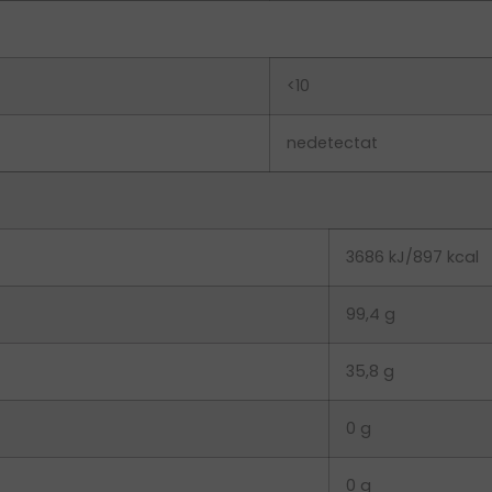
<10
nedetectat
3686 kJ/897 kcal
99,4 g
35,8 g
0 g
0 g