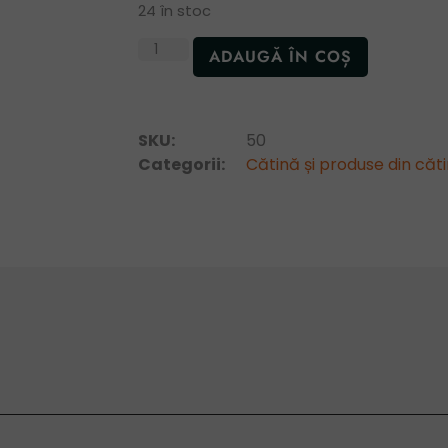
24 în stoc
ADAUGĂ ÎN COȘ
SKU:
50
Categorii:
Cătină și produse din căt