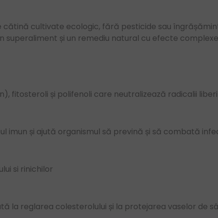
de cătină cultivate ecologic, fără pesticide sau îngrășămin
 un superaliment și un remediu natural cu efecte complexe
fitosteroli și polifenoli care neutralizează radicalii liberi
ul imun și ajută organismul să prevină și să combată infecț
ui si rinichilor
ajută la reglarea colesterolului și la protejarea vaselor de s