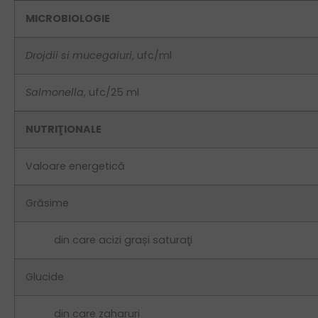
MICROBIOLOGIE
Drojdii si mucegaiuri
, ufc/ml
Salmonella
, ufc/25 ml
NUTRIŢIONALE
Valoare energetică
Grăsime
din care acizi grași saturaţi
Glucide
din care zaharuri