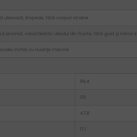
 uleioasă, limpede, fără corpuri straine
ut,aromat, caracteristic uleiului din fructe, fără gust şi miro
ocaliu ȋnchis cu nuanţe maronii
99,4
313
47,8
17,1