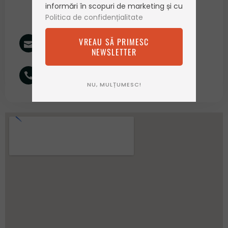
informări în scopuri de marketing și cu
247555, Jud. Vâlcea
Politica de confidențialitate
Program de lucru: Lu-Vi, 09:00-17:00
E-mail:
VREAU SĂ PRIMESC
contact@fructero.com
NEWSLETTER
Tel:
(+4) 0770 175 175
NU, MULȚUMESC!