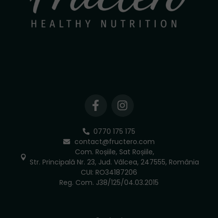
0770 175 175
contact@fructero.com
Com. Roșiile, Sat Roșiile,
Str. Principală Nr. 23, Jud. Vâlcea, 247555, România
CUI: RO34187206
Reg. Com. J38/125/04.03.2015