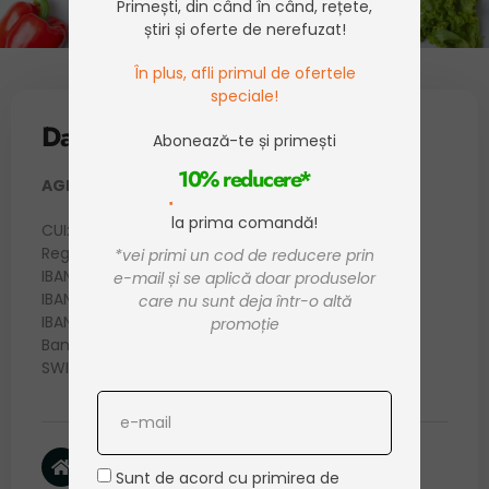
Primești, din când în când, rețete,
știri și oferte de nerefuzat!
În plus, afli primul de ofertele
speciale!
Date companie
Abonează-te și primești
10% reducere*
AGRICOLA ROSIILE SRL
la prima comandă!
CUI: RO 34187206
Reg. Com: J38/125/04.03.2015
*vei primi un cod de reducere prin
IBAN RON: RO07BTRLRONCRT0290059601
e-mail și se aplică doar produselor
IBAN EUR: RO54BTRLEURCRT0290059601
care nu sunt deja într-o altă
IBAN USD: RO58BTRLUSDCRT0290059601
promoție
Banca: Banca Transilvania
SWIFT: BTRLRO22VLA
Sediu Social:
Sunt de acord cu primirea de
Com. Roșiile, Sat. Roșiile, Str. Principală Nr. 23