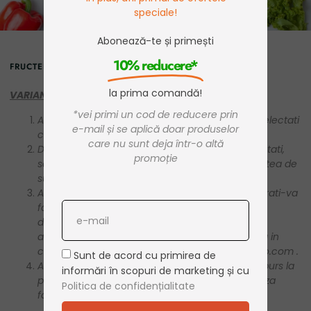
speciale!
Abonează-te și primești
10% reducere*
FRUCTERO
la prima comandă!
VARIANTA 1:
*vei primi un cod de reducere prin
Alegeti produsul / produsele dorite de pe site, selectati
e-mail și se aplică doar produselor
cantitatea dorita si adaugati in cos.
care nu sunt deja într-o altă
Dupa ce ati ales toate produsele pe care le cautati,
promoție
selectati butonul „Cosul de cumparaturi”din partea de
sus a paginii.
Apasati butonul „Finalizarea comenzii” si inregistrati-va
foarte usor, completand formularul cu datele
dumneavoastra, daca sunteti client nou, sau
autentificati-va pe site, accesand butonul „Intra in
cont” in cazul in care sunteti client
www.fructero.com
.
Sunt de acord cu primirea de
Alegeti modalitatea de plata convenabila (ramburs la
informări în scopuri de marketing și cu
primirea coletului, plata cu cardul sau OP pe baza
Politica de confidențialitate
facturii proforme)