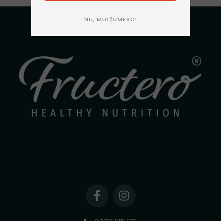
NU, MULȚUMESC!