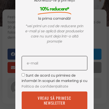
Abonează-te și primești
mai 23, 2024
10% reducere*
Peste 2 linguri cu fructe uscate sau proaspete se
la prima comandă!
toarnă 500 ml apă clocotită. Vasul se acoperă timp de
*vei primi un cod de reducere prin
30 de minute și apoi se poate bea infuzia. Este
e-mail și se aplică doar produselor
folositoare pentru tratarea bolilor hepatice,
care nu sunt deja într-o altă
dermatologice, în anemii și reumatism.
promoție
Facebook
Twitter
Email
Print
Sunt de acord cu primirea de
informări în scopuri de marketing și cu
Politica de confidențialitate
admin
VREAU SĂ PRIMESC
NEWSLETTER