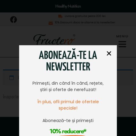
Healthy Nutrition
Livrare gratuita peste 200 lei
10% Discount daca te abonezi la newsletter
MENIU
ABONEAZĂ-TE LA
NEWSLETTER
Coșul tău este în prezent gol.
Primești, din când în când, rețete,
știri și oferte de nerefuzat!
Înapoi la magazin
În plus, afli primul de ofertele
speciale!
Abonează-te și primești
10% reducere*