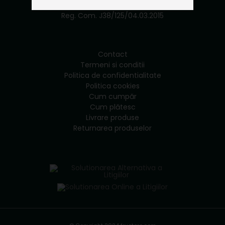
CUI: RO34187206
Reg. Com. J38/125/04.03.2015
Contact
Termeni si conditii
Politica de confidentialitate
Politica cookies
Cum cumpăr
Cum plătesc
Livrare produse
Returnarea produselor